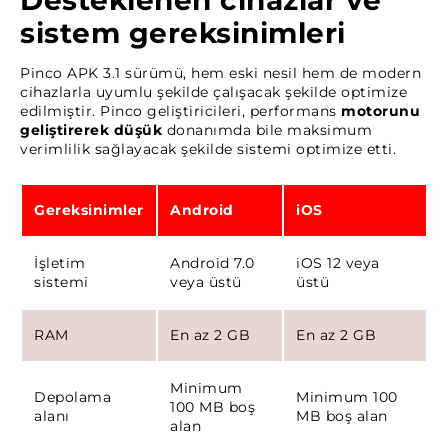
Desteklenen cihazlar ve
sistem gereksinimleri
Pinco APK 3.1 sürümü, hem eski nesil hem de modern
cihazlarla uyumlu şekilde çalışacak şekilde optimize
edilmiştir. Pinco geliştiricileri, performans
motorunu
geliştirerek düşük
donanımda bile maksimum
verimlilik sağlayacak şekilde sistemi optimize etti.
Gereksinimler
Android
iOS
İşletim
Android 7.0
iOS 12 veya
sistemi
veya üstü
üstü
RAM
En az 2 GB
En az 2 GB
Minimum
Depolama
Minimum 100
100 MB boş
alanı
MB boş alan
alan